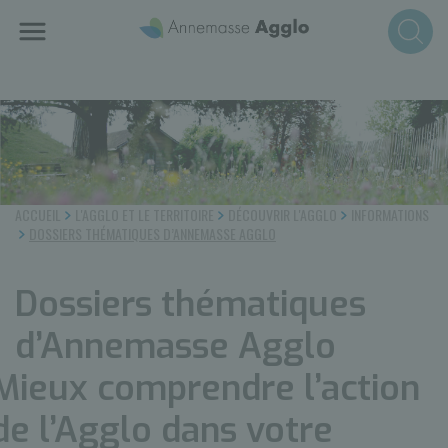
Aller
au
contenu
principal
ACCUEIL
L'AGGLO ET LE TERRITOIRE
DÉCOUVRIR L'AGGLO
INFORMATIONS
DOSSIERS THÉMATIQUES D’ANNEMASSE AGGLO
Dossiers thématiques
d’Annemasse Agglo
Mieux comprendre l’action
de l’Agglo dans votre