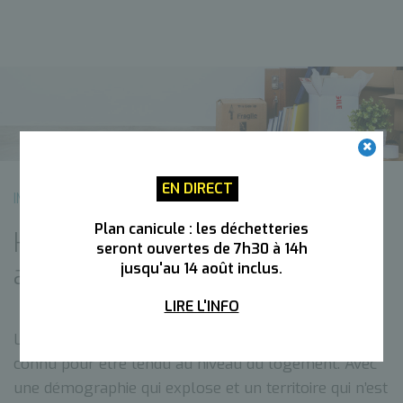
EN DIRECT
INFOS ET LOISIRS
DOSSIERS THÉMATIQUES
Plan canicule : les déchetteries
Habiter autrement, pour vivre
seront ouvertes de 7h30 à 14h
autrement
jusqu'au 14 août inclus.
LIRE L'INFO
Le territoire de l’agglomération d’Annemasse est
connu pour être tendu au niveau du logement. Avec
une démographie qui explose et un territoire qui n’est