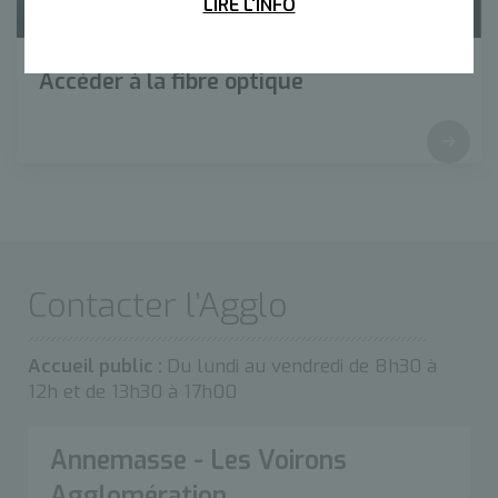
LIRE L'INFO
Accéder à la fibre optique
Contacter l’Agglo
Accueil public :
Du lundi au vendredi de 8h30 à
12h et de 13h30 à 17h00
Annemasse - Les Voirons
Agglomération