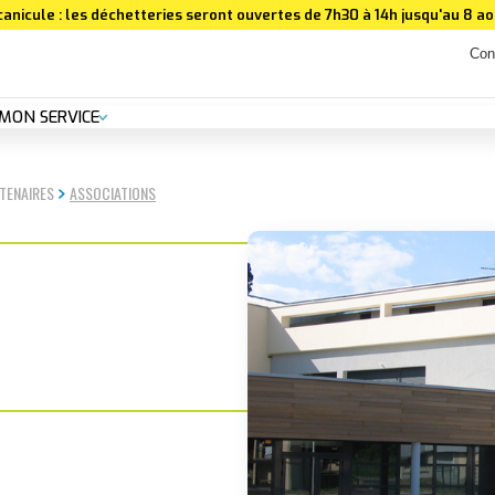
canicule : les déchetteries seront ouvertes de 7h30 à 14h jusqu'au 8 aoû
Con
MON SERVICE
TENAIRES
ASSOCIATIONS