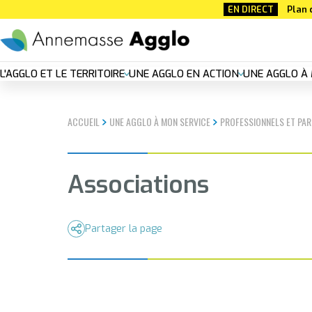
Aller
EN DIRECT
Plan 
au
contenu
principal
Nouvelle
L'AGGLO ET LE TERRITOIRE
UNE AGGLO EN ACTION
UNE AGGLO À 
navigation
ACCUEIL
UNE AGGLO À MON SERVICE
PROFESSIONNELS ET PAR
principal
Associations
Partager la page