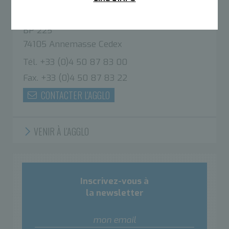
11 avenue Emile Zola
BP 225
74105 Annemasse Cedex
Tél. +33 (0)4 50 87 83 00
Fax. +33 (0)4 50 87 83 22
CONTACTER L'AGGLO
VENIR À L'AGGLO
Inscrivez-vous à
la newsletter