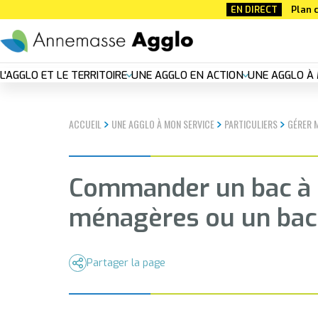
Aller
EN DIRECT
Plan c
au
contenu
principal
Nouvelle
L'AGGLO ET LE TERRITOIRE
UNE AGGLO EN ACTION
UNE AGGLO À 
navigation
ACCUEIL
UNE AGGLO À MON SERVICE
PARTICULIERS
GÉRER 
principal
Commander un bac à 
ménagères ou un bac 
Partager la page