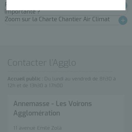
Pourquoi cette démarche est-elle
importante ?
Zoom sur la Charte Chantier Air Climat
Contacter l’Agglo
Accueil public :
Du lundi au vendredi de 8h30 à
12h et de 13h30 à 17h00
Annemasse - Les Voirons
Agglomération
11 avenue Emile Zola