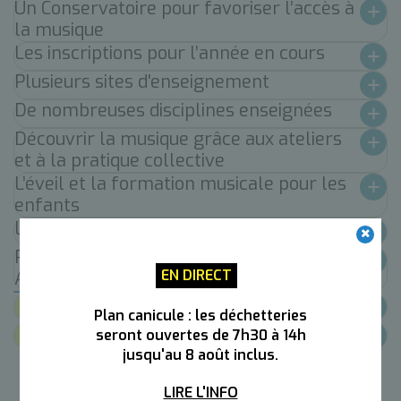
Un Conservatoire pour favoriser l’accès à
la musique
Les inscriptions pour l’année en cours
Plusieurs sites d'enseignement
De nombreuses disciplines enseignées
Découvrir la musique grâce aux ateliers
et à la pratique collective
L’éveil et la formation musicale pour les
enfants
Les professeurs du Conservatoire
Pourquoi le Conservatoire d’Annemasse
EN DIRECT
Agglo propose une saison culturelle ?
Lien utiles
Plan canicule : les déchetteries
Contacts
seront ouvertes de 7h30 à 14h
jusqu'au 8 août inclus.
LIRE L'INFO