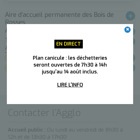
Aire d’accueil permanente des Bois de
Rosses
Aire de Grand Passage
Terrains Familiaux Locatifs & Habitats
EN DIRECT
Adaptés
Documents
Plan canicule : les déchetteries
seront ouvertes de 7h30 à 14h
Lien utiles
jusqu'au 14 août inclus.
LIRE L'INFO
Contacter l’Agglo
Accueil public :
Du lundi au vendredi de 8h30 à
12h et de 13h30 à 17h00