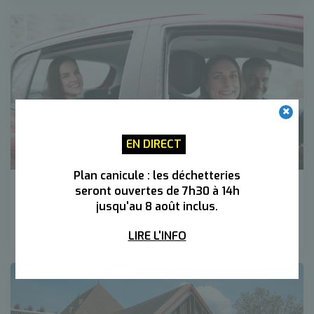
EN DIRECT
Plan canicule : les déchetteries
seront ouvertes de 7h30 à 14h
Les plateformes de covoiturage
jusqu'au 8 août inclus.
LIRE L'INFO