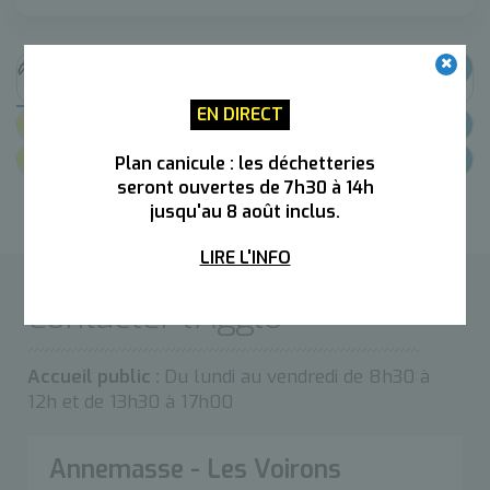
Echanger sa parcelle avec une autre,
c'est...
EN DIRECT
Lien utiles
Contacts
Plan canicule : les déchetteries
seront ouvertes de 7h30 à 14h
jusqu'au 8 août inclus.
LIRE L'INFO
Contacter l’Agglo
Accueil public :
Du lundi au vendredi de 8h30 à
12h et de 13h30 à 17h00
Annemasse - Les Voirons