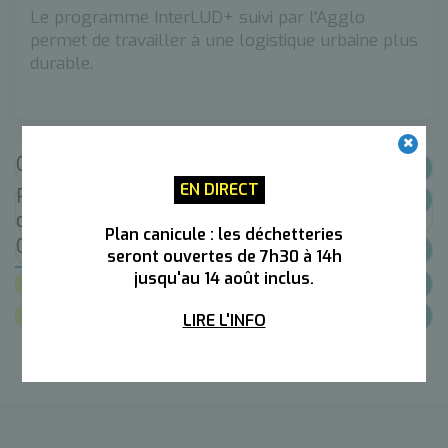
Le programme InterLUD+ suivi par l'Agglo
permet de travailler à une logistique urbaine plus
durable.
Qu'est-ce que le programme InterLUD+ ?
EN DIRECT
Pourquoi Annemasse Agglo s'engage
dans cette démarche ?
Plan canicule : les déchetteries
Calendrier de la Charte InterLUD+
seront ouvertes de 7h30 à 14h
Documents
jusqu'au 14 août inclus.
Lien utiles
LIRE L'INFO