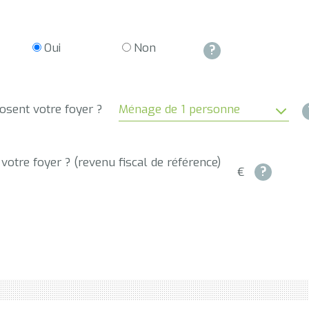
Oui
Non
?
sent votre foyer ?
votre foyer ? (revenu fiscal de référence)
?
€