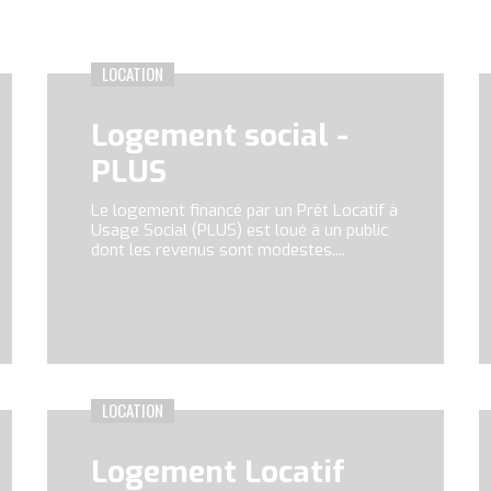
LOCATION
Logement social -
PLUS
Le logement financé par un Prêt Locatif à
Usage Social (PLUS) est loué à un public
dont les revenus sont modestes....
nt très social - PLAI
l - PLUS
er modéré - PLS
LOCATION
Logement Locatif