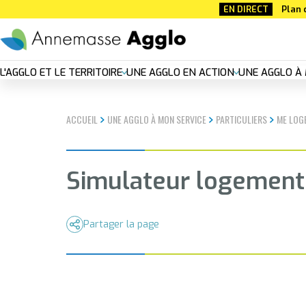
Aller
EN DIRECT
Plan 
au
contenu
principal
Nouvelle
L'AGGLO ET LE TERRITOIRE
UNE AGGLO EN ACTION
UNE AGGLO À 
navigation
ACCUEIL
UNE AGGLO À MON SERVICE
PARTICULIERS
ME LOG
principal
Simulateur logement
Partager la page