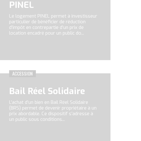
PINEL
Le logement PINEL permet à investisseur
es difficultés économiques et
ons HLM (habitation à loyer
tinés aux classes moyennes. Les
particulier de bénéficier de réduction
es sous conditions de ressources.
res sous conditions de ressources.
ions de ressources.
d’impôt en contrepartie d’un prix de
location encadré pour un public do...
ente avant attribution d’un logement
ente avant attribution d’un logement
nte avant attribution d’un logement
ACCESSION
Bail Réel Solidaire
L’achat d’un bien en Bail Réel Solidaire
(BRS) permet de devenir propriétaire à un
prix abordable. Ce dispositif s’adresse à
s contrôlés.
moyennes, notamment en zones
ant d’un crédit d’impôt pendant une
 pacsés) au titre de l’année N-2,
és) au titre de l’année N-2, soit 2023
un public sous conditions...
 pas de ressources suffisantes
ogements selon des prix encadrés à
és) au titre de l’année N-2, soit 2023
u logement, de la taille du logement,
ssins d’emploi, dont les loyers
 logement, des charges, des
férieures d’au moins 10 % à celles de