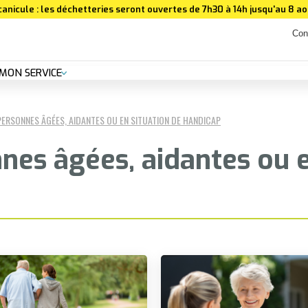
canicule : les déchetteries seront ouvertes de 7h30 à 14h jusqu'au 8 aoû
Con
MON SERVICE
PERSONNES ÂGÉES, AIDANTES OU EN SITUATION DE HANDICAP
nnes âgées, aidantes ou e