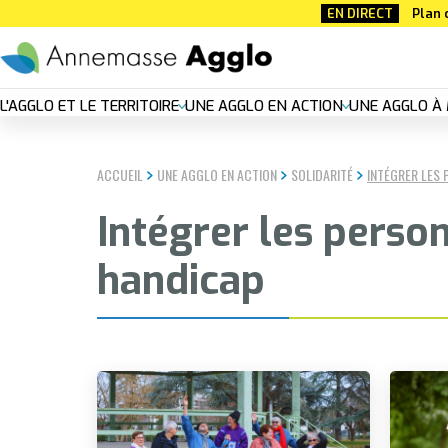
Aller
EN DIRECT
Plan 
au
contenu
principal
Nouvelle
L'AGGLO ET LE TERRITOIRE
UNE AGGLO EN ACTION
UNE AGGLO À 
navigation
ACCUEIL
UNE AGGLO EN ACTION
SOLIDARITÉ
INTÉGRER LES 
principal
Intégrer les perso
handicap