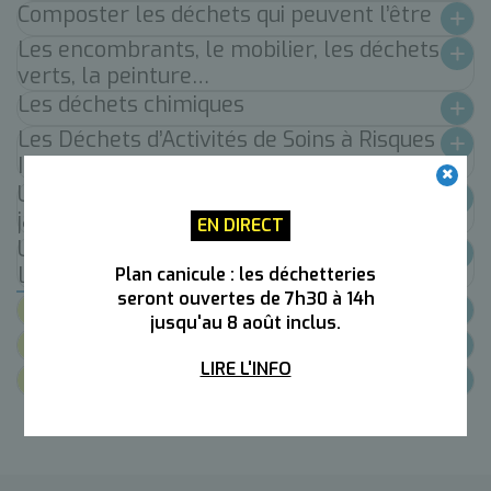
Composter les déchets qui peuvent l’être
Les encombrants, le mobilier, les déchets
verts, la peinture…
Les déchets chimiques
Les Déchets d’Activités de Soins à Risques
Infectieux
Une simplification du geste de tri depuis
janvier 2023
EN DIRECT
Un doute ? Consultez ou téléchargez
l’outil « Guide du tri » de CITEO !
Plan canicule : les déchetteries
seront ouvertes de 7h30 à 14h
Documents
jusqu'au 8 août inclus.
Lien utiles
LIRE L'INFO
Contacts