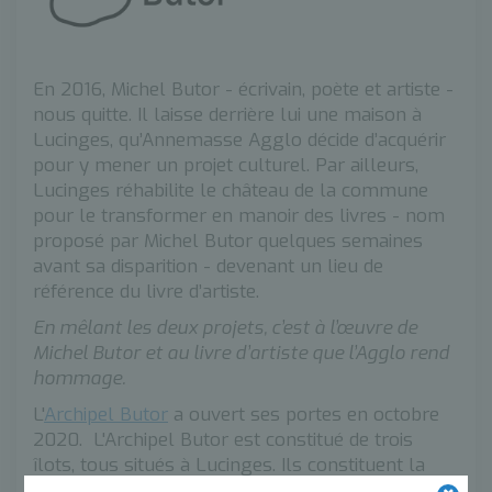
En 2016, Michel Butor - écrivain, poète et artiste -
nous quitte. Il laisse derrière lui une maison à
Lucinges, qu’Annemasse Agglo décide d’acquérir
pour y mener un projet culturel. Par ailleurs,
Lucinges réhabilite le château de la commune
pour le transformer en manoir des livres - nom
proposé par Michel Butor quelques semaines
avant sa disparition - devenant un lieu de
référence du livre d’artiste.
En mêlant les deux projets, c’est à l’œuvre de
Michel Butor et au livre d’artiste que l’Agglo rend
hommage.
L'
Archipel Butor
a ouvert ses portes en octobre
2020. L'Archipel Butor est constitué de trois
îlots, tous situés à Lucinges. Ils constituent la
"bibliothèque patrimoniale". Le
Manoir des livres
,