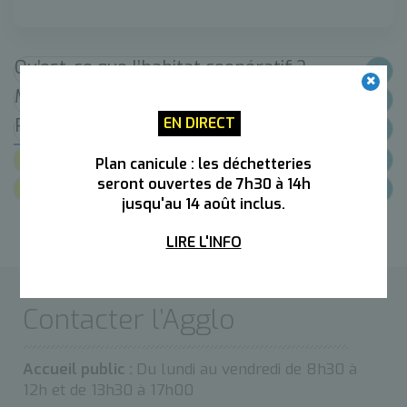
Qu’est-ce que l’habitat coopératif ?
Mieux comprendre la démarche
EN DIRECT
Rejoignez le projet en cours !
Documents
Plan canicule : les déchetteries
Contacts
seront ouvertes de 7h30 à 14h
jusqu'au 14 août inclus.
LIRE L'INFO
Contacter l’Agglo
Accueil public :
Du lundi au vendredi de 8h30 à
12h et de 13h30 à 17h00