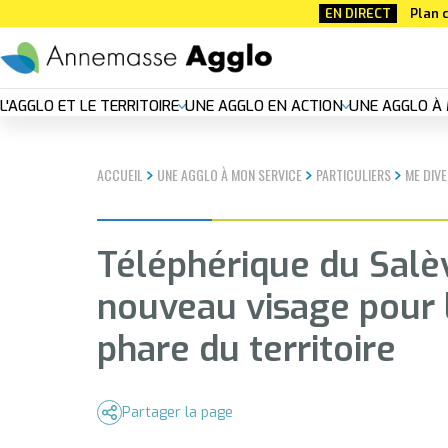
Aller
EN DIRECT
Plan c
au
contenu
principal
Nouvelle
L'AGGLO ET LE TERRITOIRE
UNE AGGLO EN ACTION
UNE AGGLO À 
navigation
ACCUEIL
UNE AGGLO À MON SERVICE
PARTICULIERS
ME DIVE
principal
Téléphérique du Salèv
nouveau visage pour 
phare du territoire
Partager la page