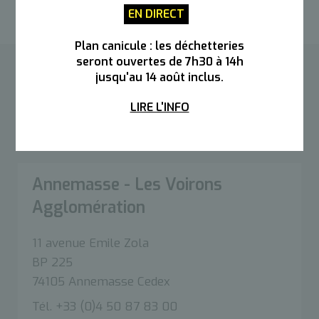
EN DIRECT
Plan canicule : les déchetteries
seront ouvertes de 7h30 à 14h
jusqu'au 14 août inclus.
Contacter l’Agglo
LIRE L'INFO
Accueil public :
Du lundi au vendredi de 8h30 à
12h et de 13h30 à 17h00
Annemasse - Les Voirons
Agglomération
11 avenue Emile Zola
BP 225
74105 Annemasse Cedex
Tél. +33 (0)4 50 87 83 00