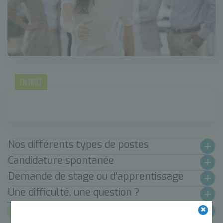
EN BREF
Nos différents types de postes
Candidature spontanée
Demande de stage ou d'apprentissage
Une difficulté, une question ?
Lien utiles