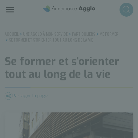
Aller
au
contenu
principal
ACCUEIL
UNE AGGLO À MON SERVICE
PARTICULIERS
ME FORMER
SE FORMER ET S'ORIENTER TOUT AU LONG DE LA VIE
Se former et s'orienter
tout au long de la vie
Partager la page