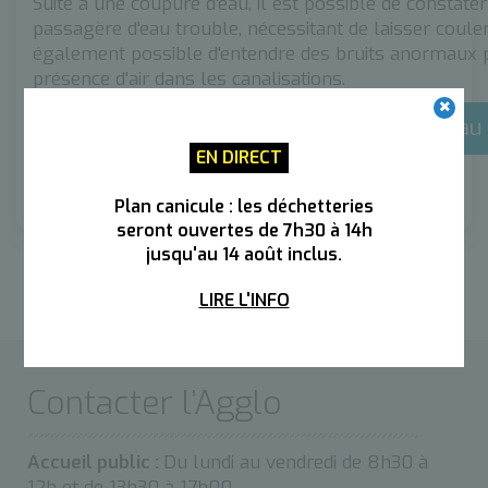
Suite à une coupure d'eau, il est possible de constate
passagère d'eau trouble, nécessitant de laisser couler l
également possible d'entendre des bruits anormaux 
présence d'air dans les canalisations.
Restez informé·e sur les coupures grâce au p
EN DIRECT
Plan canicule : les déchetteries
seront ouvertes de 7h30 à 14h
jusqu'au 14 août inclus.
LIRE L'INFO
Contacter l’Agglo
Accueil public :
Du lundi au vendredi de 8h30 à
12h et de 13h30 à 17h00