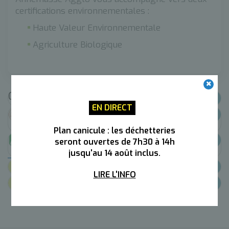
certifications environnementales :
Haute Valeur Environnementale
Agriculture Biologique
Certifier son exploitation, c’est...
EN DIRECT
Se faire certifier HVE : Haute Valeur
Environnementale
Plan canicule : les déchetteries
Se faire certifier AB : Agriculture
seront ouvertes de 7h30 à 14h
Biologique
jusqu'au 14 août inclus.
Lien utiles
LIRE L'INFO
Contacts