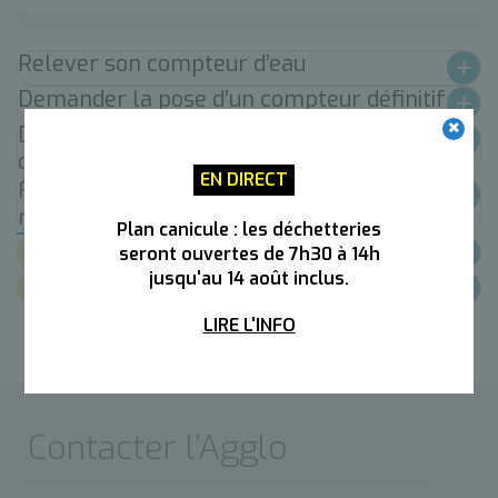
Relever son compteur d’eau
Demander la pose d’un compteur définitif
Demander la pose de compteur de
chantier
EN DIRECT
Faire une demande de raccordement au
réseau d'eau potable publique
Plan canicule : les déchetteries
Documents
seront ouvertes de 7h30 à 14h
jusqu'au 14 août inclus.
Contacts
LIRE L'INFO
Contacter l’Agglo