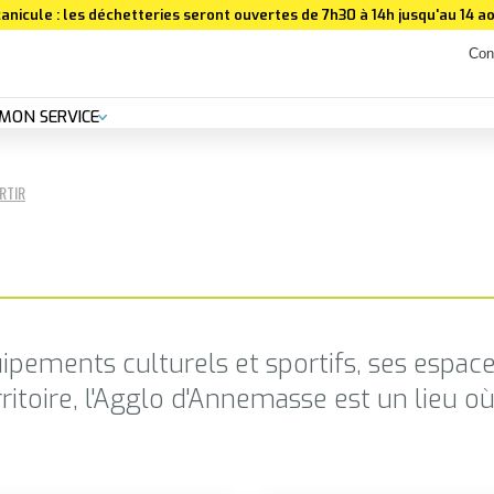
anicule : les déchetteries seront ouvertes de 7h30 à 14h jusqu'au 14 ao
Con
MON SERVICE
RTIR
ipements culturels et sportifs, ses espaces
rritoire, l'Agglo d'Annemasse est un lieu 