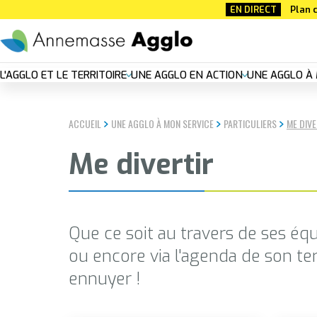
Aller
EN DIRECT
Plan c
au
contenu
principal
Nouvelle
L'AGGLO ET LE TERRITOIRE
UNE AGGLO EN ACTION
UNE AGGLO À 
navigation
ACCUEIL
UNE AGGLO À MON SERVICE
PARTICULIERS
ME DIVE
principal
Me divertir
Que ce soit au travers de ses équ
ou encore via l'agenda de son te
ennuyer !