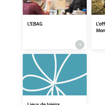
L'EBAG
L'of
Mon
Lieux de loisirs