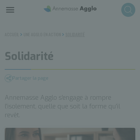
Aller
au
contenu
principal
ACCUEIL
UNE AGGLO EN ACTION
SOLIDARITÉ
Solidarité
Partager la page
Annemasse Agglo s'engage à rompre
l'isolement, quelle que soit la forme qu'il
revêt.