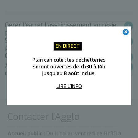
Gérer l’eau et l’assainissement en régie
publique directe
Structurer un service public complet et
EN DIRECT
performant
Offrir un prix de l’eau stable et équitable
Plan canicule : les déchetteries
Anticiper les besoins avec un schéma
seront ouvertes de 7h30 à 14h
directeur de l'eau
jusqu'au 8 août inclus.
LIRE L'INFO
Contacter l’Agglo
Accueil public :
Du lundi au vendredi de 8h30 à