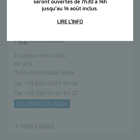
seront ouvertes de 7h30 à 14h
Accueil public :
Du lundi au vendredi de 8h30 à
jusqu'au 14 août inclus.
12h et de 13h30 à 17h00
LIRE L'INFO
Annemasse - Les Voirons
Agglomération
11 avenue Emile Zola
BP 225
74105 Annemasse Cedex
Tél. +33 (0)4 50 87 83 00
Fax. +33 (0)4 50 87 83 22
CONTACTER L'AGGLO
VENIR À L'AGGLO