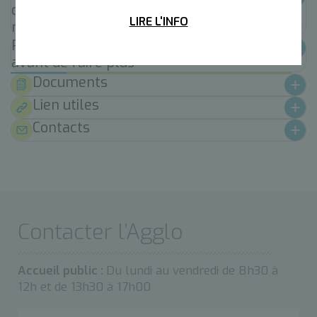
démarche de concertation associée à la
LIRE L'INFO
révision du SCoT
Résultat : un SCoT pour "faire mieux
avant de faire plus"
Documents
Lien utiles
Contacts
Contacter l’Agglo
Accueil public :
Du lundi au vendredi de 8h30 à
12h et de 13h30 à 17h00