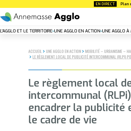
Aller
EN DIRECT
Plan 
au
contenu
principal
Nouvelle
L'AGGLO ET LE TERRITOIRE
UNE AGGLO EN ACTION
UNE AGGLO À 
navigation
ACCUEIL
UNE AGGLO EN ACTION
MOBILITÉ – URBANISME – HA
principal
LE RÈGLEMENT LOCAL DE PUBLICITÉ INTERCOMMUNAL (RLPI) PO
Le règlement local de
intercommunal (RLPi)
encadrer la publicité 
le cadre de vie