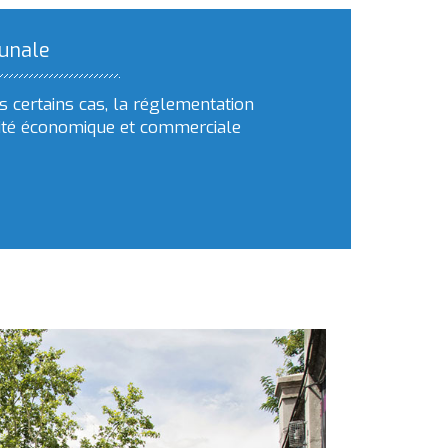
munale
s certains cas, la réglementation
tivité économique et commerciale