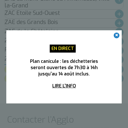
la-Grand
ZAC Etoile Sud-Ouest
ZAE des Grands Bois
ZAE de la Châtelaine
ZAE de Borly / les Erables
EN DIRECT
PAE de la Menoge
ZAE des Vouards
Plan canicule : les déchetteries
seront ouvertes de 7h30 à 14h
Documents
jusqu'au 14 août inclus.
Lien utiles
LIRE L'INFO
Contacter l’Agglo