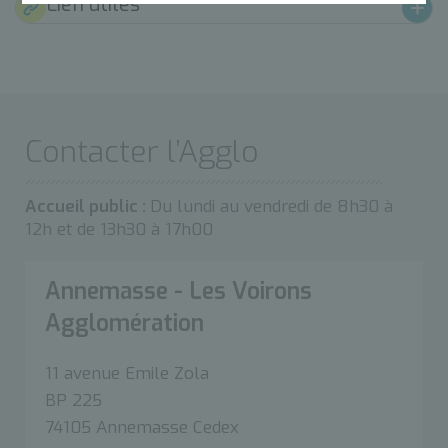
Lien utiles
Contacter l’Agglo
Accueil public :
Du lundi au vendredi de 8h30 à
12h et de 13h30 à 17h00
Annemasse - Les Voirons
Agglomération
11 avenue Emile Zola
BP 225
74105 Annemasse Cedex