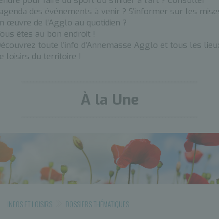
endre pour faire du sport ou s’initier à l’art ? Consulter
’agenda des événements à venir ? S’informer sur les mise
n œuvre de l’Agglo au quotidien ?
ous êtes au bon endroit !
écouvrez toute l’info d’Annemasse Agglo et tous les lieu
e loisirs du territoire !
À la Une
INFOS ET LOISIRS
DOSSIERS THÉMATIQUES