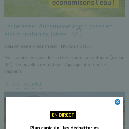
Sécheresse : Annemasse Agglo passe en
alerte renforcée (niveau 3/4)
Eau et assainissement
05 août 2026
Avec la mise en place de l'alerte sécheresse renforcée (niveau
3/4), de nouvelles restrictions s'appliquent à tous les
habitants.
Lire l’actualité
EN DIRECT
Plan canicule : les déchetteries