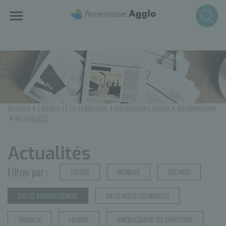
Aller
au
contenu
principal
ACCUEIL
L'AGGLO ET LE TERRITOIRE
DÉCOUVRIR L'AGGLO
INFORMATIONS
ACTUALITÉS
Actualités
Filtrer par :
TOUTES
MOBILITÉ
DÉCHETS
EAU ET ASSAINISSEMENT
INFOS INSTITUTIONNELLES
TRAVAUX
HABITAT
AMÉNAGEMENT DU TERRITOIRE