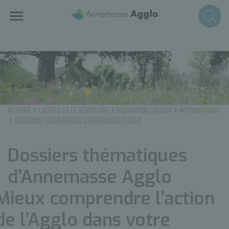
Aller
au
contenu
principal
ACCUEIL
L'AGGLO ET LE TERRITOIRE
DÉCOUVRIR L'AGGLO
INFORMATIONS
DOSSIERS THÉMATIQUES D’ANNEMASSE AGGLO
Dossiers thématiques
d’Annemasse Agglo
Mieux comprendre l’action
de l’Agglo dans votre