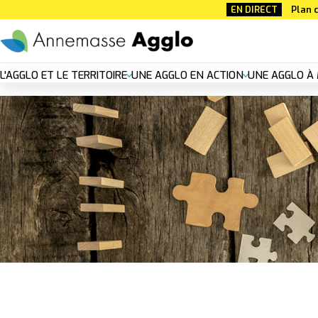
Aller
EN DIRECT
Plan c
au
contenu
principal
Nouvelle
L'AGGLO ET LE TERRITOIRE
UNE AGGLO EN ACTION
UNE AGGLO À 
navigation
principal