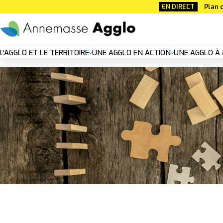
Aller
EN DIRECT
Plan c
au
contenu
principal
Nouvelle
L'AGGLO ET LE TERRITOIRE
UNE AGGLO EN ACTION
UNE AGGLO À 
navigation
principal