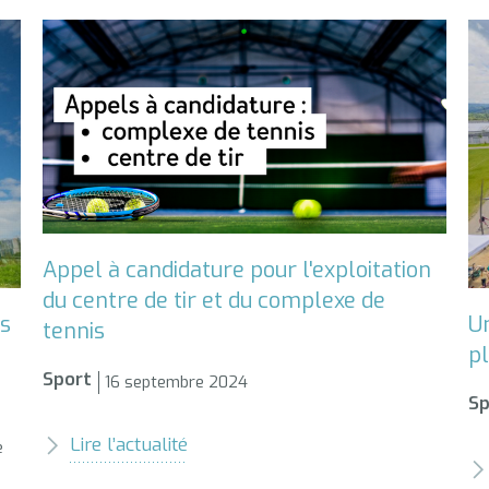
Appel à candidature pour l'exploitation
du centre de tir et du complexe de
os
U
tennis
p
Sport
16 septembre 2024
Sp
Lire l’actualité
e