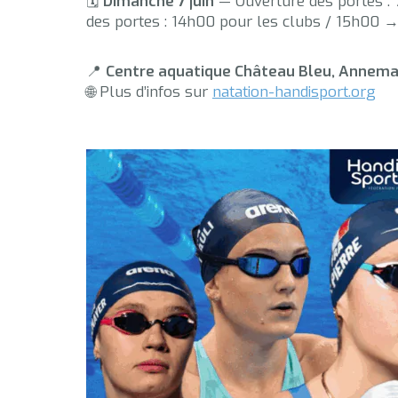
🗓️
Dimanche 7 juin
— Ouverture des portes :
des portes : 14h00 pour les clubs / 15h00 →
📍
Centre aquatique Château Bleu, Annem
🌐 Plus d’infos sur
natation-handisport.org