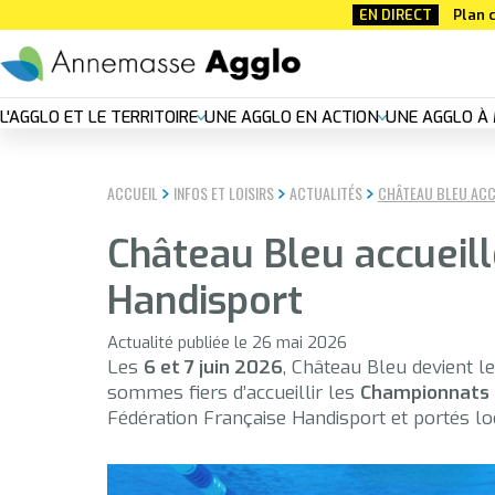
Aller
EN DIRECT
Plan c
au
contenu
principal
Nouvelle
L'AGGLO ET LE TERRITOIRE
UNE AGGLO EN ACTION
UNE AGGLO À 
navigation
ACCUEIL
INFOS ET LOISIRS
ACTUALITÉS
CHÂTEAU BLEU ACC
principal
Château Bleu accueil
Handisport
Actualité publiée le 26 mai 2026
Les
6 et 7 juin 2026
, Château Bleu devient l
sommes fiers d’accueillir les
Championnats 
Fédération Française Handisport et portés 