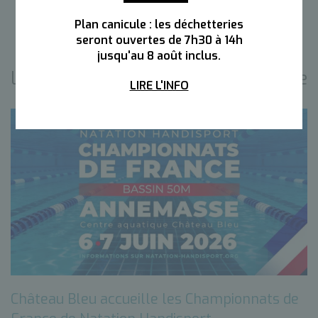
Plan canicule : les déchetteries
seront ouvertes de 7h30 à 14h
jusqu'au 8 août inclus.
Les actualités de la même catégorie
LIRE L'INFO
Château Bleu accueille les Championnats de