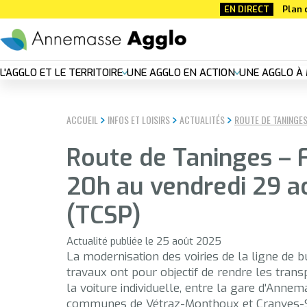
Aller
EN DIRECT
Plan 
au
contenu
principal
Nouvelle
L'AGGLO ET LE TERRITOIRE
UNE AGGLO EN ACTION
UNE AGGLO À 
navigation
ACCUEIL
INFOS ET LOISIRS
ACTUALITÉS
ROUTE DE TANINGES
principal
Route de Taninges – F
20h au vendredi 29 a
(TCSP)
Actualité publiée le 25 août 2025
La modernisation des voiries de la ligne de b
travaux ont pour objectif de rendre les transp
la voiture individuelle, entre la gare d'Anne
communes de Vétraz-Monthoux et Cranves-S