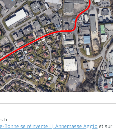
s.fr
e-Bonne se réinvente ! | Annemasse Agglo
et sur