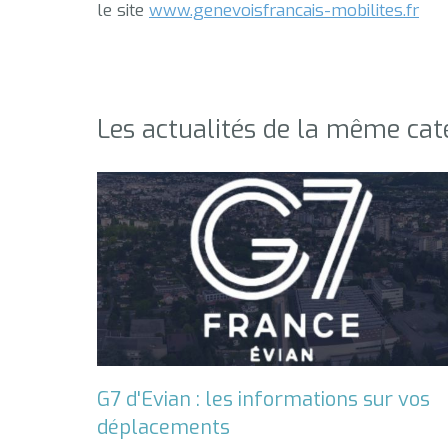
le site
www.genevoisfrancais-mobilites.fr
Les actualités de la même cat
G7 d'Evian : les informations sur vos
déplacements