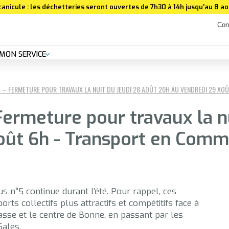
canicule : les déchetteries seront ouvertes de 7h30 à 14h jusqu'au 8 aoû
Con
MON SERVICE
 – FERMETURE POUR TRAVAUX LA NUIT DU JEUDI 28 AOÛT 20H AU VENDREDI 29 AOÛ
ermeture pour travaux la nu
oût 6h - Transport en Comm
us n°5 continue durant l’été. Pour rappel, ces
orts collectifs plus attractifs et compétitifs face à
masse et le centre de Bonne, en passant par les
ales.