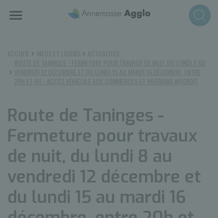
Aller
au
contenu
principal
ACCUEIL
INFOS ET LOISIRS
ACTUALITÉS
ROUTE DE TANINGES - FERMETURE POUR TRAVAUX DE NUIT, DU LUNDI 8 AU
VENDREDI 12 DÉCEMBRE ET DU LUNDI 15 AU MARDI 16 DÉCEMBRE, ENTRE
20H ET 6H - ACCÈS VÉHICULE AUX COMMERCES ET RIVERAINS INTERDIT
Route de Taninges -
Fermeture pour travaux
de nuit, du lundi 8 au
vendredi 12 décembre et
du lundi 15 au mardi 16
décembre, entre 20h et