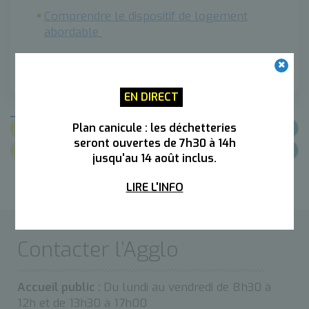
Comprendre le dispositif de logement
abordable
EN DIRECT
Documents
Plan canicule : les déchetteries
seront ouvertes de 7h30 à 14h
Lien utiles
jusqu'au 14 août inclus.
LIRE L'INFO
Contacter l’Agglo
Accueil public :
Du lundi au vendredi de 8h30 à
12h et de 13h30 à 17h00