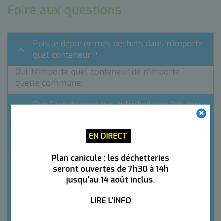
Foire aux questions
Puis-je déposer mes déchets dans n’importe
quel conteneur ?
Oui. N’importe quel conteneur de n’importe
quelle commune.
Que faire de mon bac individuel une fois que
les camions ne passeront plus ?
EN DIRECT
Que faire si le conteneur est plein, abîmé ou
s’il y a un dépôt sauvage ?
Plan canicule : les déchetteries
seront ouvertes de 7h30 à 14h
Ma poubelle est cassée/je n’ai pas de
jusqu'au 14 août inclus.
poubelle. Dois-je en acheter une en
attendant le changement ?
LIRE L'INFO
Le projet va-t-il supprimer des emplois ?