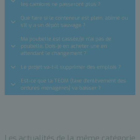
les camions ne passeront plus ?
Que faire si le conteneur est plein, abîmé ou
s’il y a un dépôt sauvage ?
Ma poubelle est cassée/je n’ai pas de
poubelle. Dois-je en acheter une en
attendant le changement ?
Le projet va-t-il supprimer des emplois ?
Est-ce que la TEOM (taxe d’enlèvement des
ordures ménagères) va baisser ?
Les actualités de la même catégorie