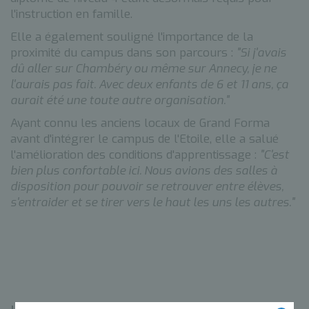
l'instruction en famille.
Elle a également souligné l'importance de la
proximité du campus dans son parcours :
"Si j'avais
dû aller sur Chambéry ou même sur Annecy, je ne
l'aurais pas fait. Avec deux enfants de 6 et 11 ans, ça
aurait été une toute autre organisation."
Ayant connu les anciens locaux de Grand Forma
avant d'intégrer le campus de l'Etoile, elle a salué
l'amélioration des conditions d'apprentissage :
"C'est
bien plus confortable ici. Nous avions des salles à
disposition pour pouvoir se retrouver entre élèves,
s'entraider et se tirer vers le haut les uns les autres."