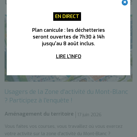
Les actualités de la même catégorie
EN DIRECT
Plan canicule : les déchetteries
seront ouvertes de 7h30 à 14h
jusqu'au 8 août inclus.
LIRE L'INFO
Usagers de la Zone d'activité du Mont-Blanc
? Participez à l'enquête !
Aménagement du territoire
17 juin 2026
Vous faites vos courses, vous travaillez où vous exercez
votre activité sur la zone d’activité du Mont-Blanc ?