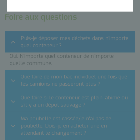
Foire aux questions
Puis-je déposer mes déchets dans n’importe
quel conteneur ?
Oui. N’importe quel conteneur de n’importe
quelle commune.
Que faire de mon bac individuel une fois que
les camions ne passeront plus ?
Que faire si le conteneur est plein, abîmé ou
s’il y a un dépôt sauvage ?
Ma poubelle est cassée/je n’ai pas de
poubelle. Dois-je en acheter une en
attendant le changement ?