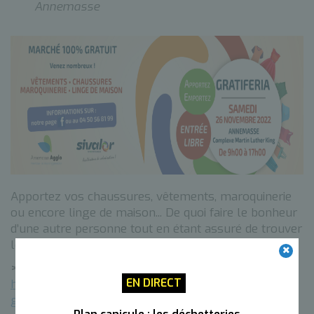
Annemasse
Apportez vos chaussures, vêtements, maroquinerie
ou encore linge de maison... De quoi faire le bonheur
d’une autre personne tout en étant assuré de trouver
le sien !
> Plus d'informations
:
EN DIRECT
https://www.sivalor.org/6eme-edition-de-la-
gratiferia/