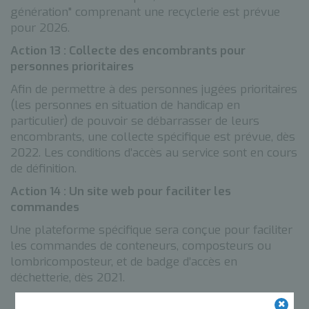
génération" comprenant une recyclerie est prévue
pour 2026.
Action 13 : Collecte des encombrants pour
personnes prioritaires
Afin de permettre à des personnes jugées prioritaires
(les personnes en situation de handicap en
particulier) de pouvoir se débarrasser de leurs
encombrants, une collecte spécifique est prévue, dès
2022. Les conditions d’accès au service sont en cours
de définition.
Action 14 : Un site web pour faciliter les
commandes
Une plateforme spécifique sera conçue pour faciliter
les commandes de conteneurs, composteurs ou
lombricomposteur, et de badge d’accès en
déchetterie, dès 2021.